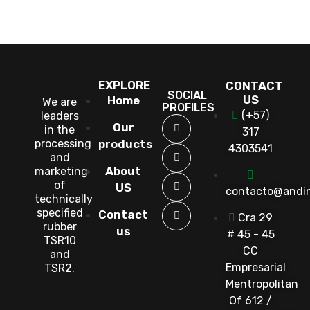
EXPLORE
CONTACT
SOCIAL
US
Home
We are
PROFILES
(+57)
leaders
Our
in the
317
processing
products
4303541
and
About
marketing
of
US
contacto@andi
technically
specified
Contact
Cra 29
rubber
us
# 45 - 45
TSR10
CC
and
Empresarial
TSR2.
Mentropolitan
Of 612 /